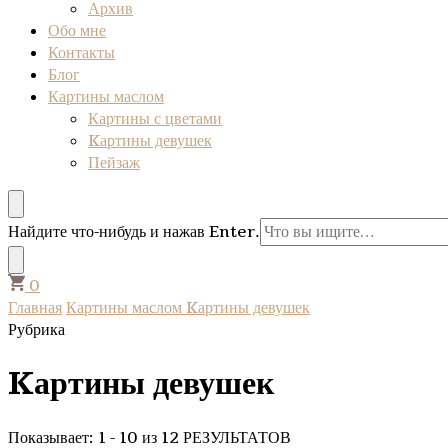
Архив
Обо мне
Контакты
Блог
Картины маслом
Картины с цветами
Kартины девушек
Пейзаж
Ищите
Найдите что-нибудь и нажав Enter.
что-
то?
0
Главная
Картины маслом
Kартины девушек
Рубрика
Kартины девушек
Показывает: 1 - 10 из 12 РЕЗУЛЬТАТОВ