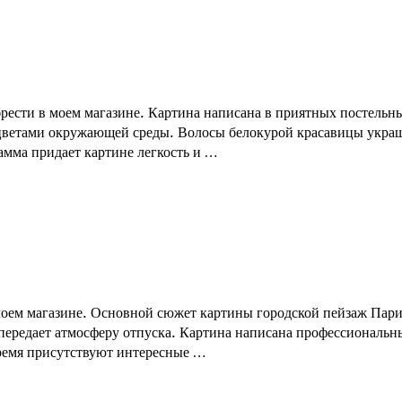
ести в моем магазине. Картина написана в приятных постельны
и цветами окружающей среды. Волосы белокурой красавицы укра
амма придает картине легкость и …
ем магазине. Основной сюжет картины городской пейзаж Париж
передает атмосферу отпуска. Картина написана профессиональ
время присутствуют интересные …