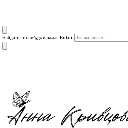
Художник Анна Кривцова
Оригинальные картины маслом
Ищите
Найдите что-нибудь и нажав Enter.
что-
то?