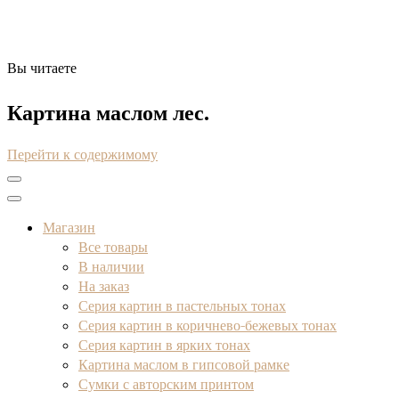
Вы читаете
Художник Анна Кривцова
Оригинальные картины маслом
Картина маслом лес.
Перейти к содержимому
Магазин
Все товары
В наличии
На заказ
Серия картин в пастельных тонах
Серия картин в коричнево-бежевых тонах
Серия картин в ярких тонах
Картина маслом в гипсовой рамке
Сумки с авторским принтом