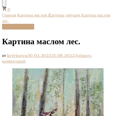
то?
0
Главная
Картины маслом
Kартины девушек
Картина маслом
лес.
Kартины девушек
Картина маслом лес.
от
krivtsova
30.03.2022
21.08.2022
Добавить
к
комментарий
записи
Картина
маслом
лес.