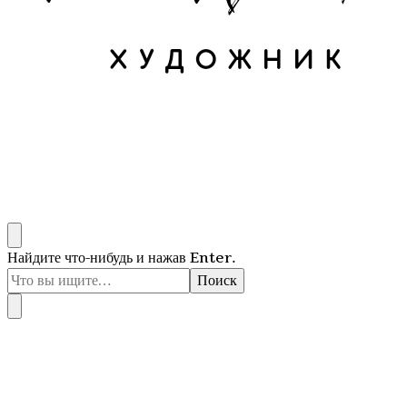
Художник Анна Кривцова
Оригинальные картины маслом
Ищите
Найдите что-нибудь и нажав Enter.
что-
то?