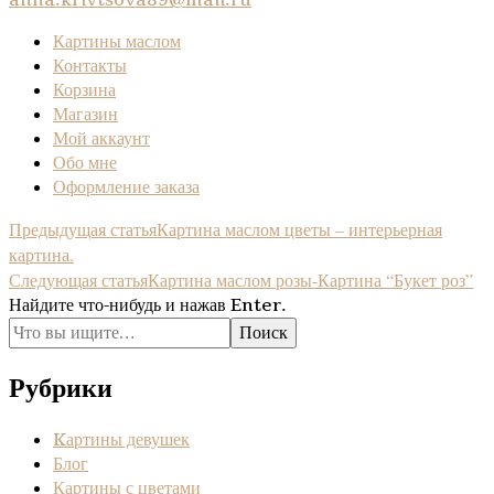
anna.krivtsova89@mail.ru
Картины маслом
Контакты
Корзина
Магазин
Мой аккаунт
Обо мне
Оформление заказа
Навигация
Картина маслом цветы – интерьерная
Предыдущая статья
картина.
по
Картина маслом розы-Картина “Букет роз”
Следующая статья
записям
Ищите
Найдите что-нибудь и нажав Enter.
что-
то?
Рубрики
Kартины девушек
Блог
Картины с цветами