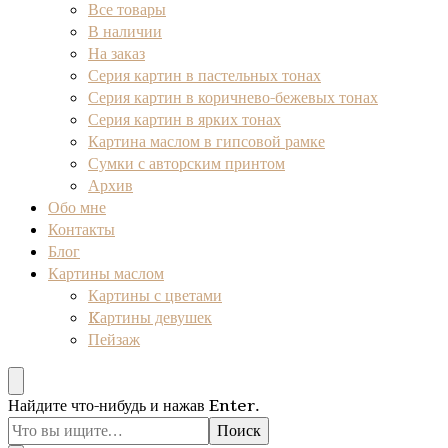
Все товары
В наличии
На заказ
Серия картин в пастельных тонах
Серия картин в коричнево-бежевых тонах
Серия картин в ярких тонах
Картина маслом в гипсовой рамке
Сумки с авторским принтом
Архив
Обо мне
Контакты
Блог
Картины маслом
Картины с цветами
Kартины девушек
Пейзаж
Ищите
Найдите что-нибудь и нажав Enter.
что-