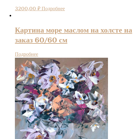
3200,00
₽
Подробнее
Картина море маслом на холсте на
заказ 60/60 см
Подробнее