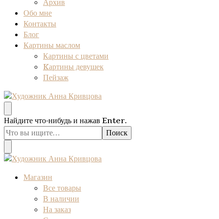
Архив
Обо мне
Контакты
Блог
Картины маслом
Картины с цветами
Kартины девушек
Пейзаж
Художник Анна Кривцова
Оригинальные картины маслом
Ищите
Найдите что-нибудь и нажав Enter.
что-
то?
Художник Анна Кривцова
Оригинальные картины маслом
Магазин
Все товары
В наличии
На заказ