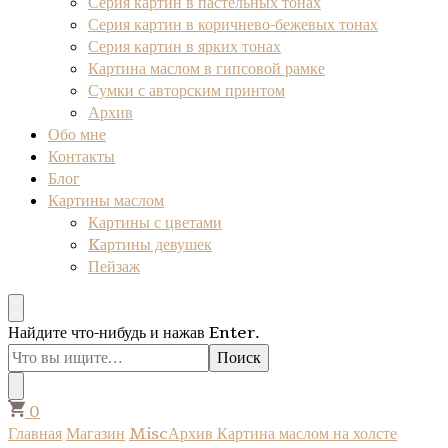
Серия картин в пастельных тонах
Серия картин в коричнево-бежевых тонах
Серия картин в ярких тонах
Картина маслом в гипсовой рамке
Сумки с авторским принтом
Архив
Обо мне
Контакты
Блог
Картины маслом
Картины с цветами
Kартины девушек
Пейзаж
Ищите
Найдите что-нибудь и нажав Enter.
что-
то?
0
Главная
Магазин
Misc
Архив
Картина маслом на холсте